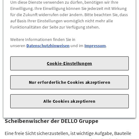
Um diese Dienste verwenden zu dürfen, benötigen wir Ihre
Einwilligung. Ihre Einwilligung können Sie jederzeit mit Wirkung
für die Zukunft widerrufen oder ändern. Bitte beachten Sie, dass
Original KIA Wischerblätter Scheibenwischer
auf Basis Ihrer Einstellungen womöglich nicht mehr alle
Wischer vorne L983FK2616L0 NEU
Funktionalitäten der Seite zur Verfügung stehen.
L983FK2616L0
Weitere Informationen finden Sie in
Original KIA Wischerblätter Scheibenwischer Wischer vorne
unseren
Datenschutzhinweisen
und im
Impressum
.
L983FK2616L0 NEU
Cookie-Einstellungen
39,90 €
*
ZUM PRODUKT
Nur erforderliche Cookies akzeptieren
*inkl. MwSt., zzgl. etwaiger
Versandkosten
Alle Cookies akzeptieren
Scheibenwischer der DELLO Gruppe
Eine freie Sicht sicherzustellen, ist wichtige Aufgabe, Bauteile