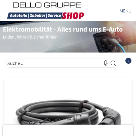
MENÜ
0