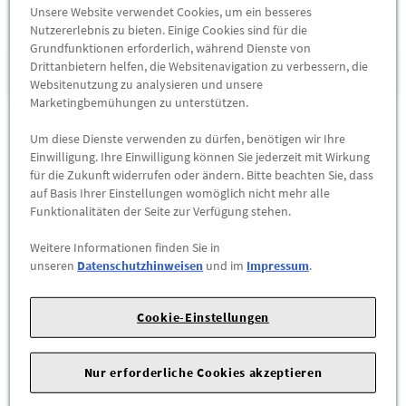
Unsere Website verwendet Cookies, um ein besseres
Nutzererlebnis zu bieten. Einige Cookies sind für die
Grundfunktionen erforderlich, während Dienste von
Drittanbietern helfen, die Websitenavigation zu verbessern, die
ELEKTROAUTO ZUBEHÖR
Websitenutzung zu analysieren und unsere
Marketingbemühungen zu unterstützen.
Um diese Dienste verwenden zu dürfen, benötigen wir Ihre
Elektromobilität mit der
Einwilligung. Ihre Einwilligung können Sie jederzeit mit Wirkung
für die Zukunft widerrufen oder ändern. Bitte beachten Sie, dass
DELLO Gruppe
auf Basis Ihrer Einstellungen womöglich nicht mehr alle
Funktionalitäten der Seite zur Verfügung stehen.
Elektrofahrzeuge finden sich inzwischen überall. Mit der
besseren Infrastruktur gibt es immer mehr Autos mit
Weitere Informationen finden Sie in
unseren
Datenschutzhinweisen
und im
Impressum
.
Elektroantrieb auf den Straßen. Doch Sie müssen sich nicht
auf öffentliche Möglichkeiten zum Aufladen verlassen. Sie
können sich auch eine Ladestation zu Hause aufstellen, um
Cookie-Einstellungen
dort Ihr Fahrzeug mit Strom zu versorgen. Dafür brauchen Sie
lediglich ein paar Artikel für die Elektromobilität von der
Nur erforderliche Cookies akzeptieren
DELLO Gruppe. Darunter befinden sich sowohl verschiedenes
Zubehör als auch Wallboxen.