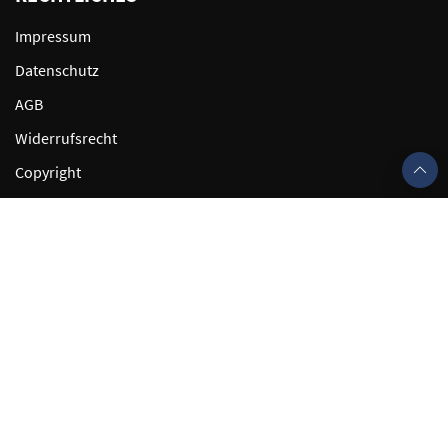
Impressum
Datenschutz
AGB
Widerrufsrecht
Copyright
Cookie-Einstellungen
Erklärung zur Barrierefreiheit
KONTAKT
DÜRKOP GmbH
0531703339
aron.sprenger@duerkop.de
Öffnungszeiten: