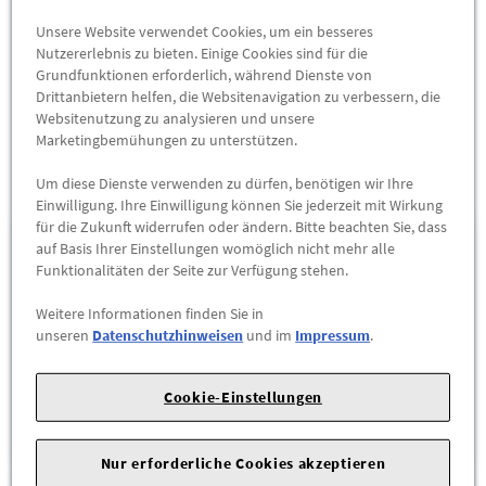
Unsere Website verwendet Cookies, um ein besseres
ZUM PRODUKT
Nutzererlebnis zu bieten. Einige Cookies sind für die
Grundfunktionen erforderlich, während Dienste von
Drittanbietern helfen, die Websitenavigation zu verbessern, die
Websitenutzung zu analysieren und unsere
Marketingbemühungen zu unterstützen.
Unsere Standorte
Um diese Dienste verwenden zu dürfen, benötigen wir Ihre
Einwilligung. Ihre Einwilligung können Sie jederzeit mit Wirkung
für die Zukunft widerrufen oder ändern. Bitte beachten Sie, dass
1
Ernst Dello GmbH & Co. KG
auf Basis Ihrer Einstellungen womöglich nicht mehr alle
Funktionalitäten der Seite zur Verfügung stehen.
Beimoorweg 16
Weitere Informationen finden Sie in
22926
Ahrensburg
unseren
Datenschutzhinweisen
und im
Impressum
.
(04102) 8815-0
Route berechnen
Cookie-Einstellungen
MEHR INFOS
Nur erforderliche Cookies akzeptieren