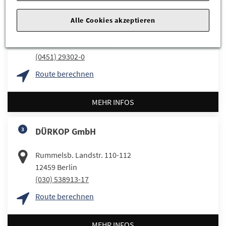
2
Ernst Dello GmbH & Co. KG
Alle Cookies akzeptieren
Eutiner Str. 4
23611
Bad Schwartau
(0451) 29302-0
Route berechnen
MEHR INFOS
3
DÜRKOP GmbH
Rummelsb. Landstr. 110-112
12459
Berlin
(030) 538913-17
Route berechnen
MEHR INFOS