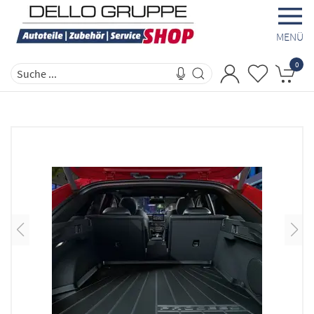
MENÜ
0