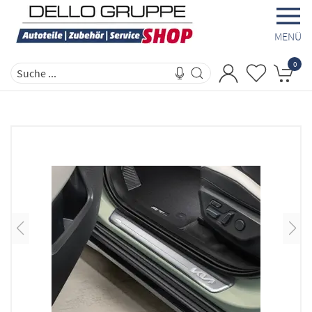
MENÜ
0