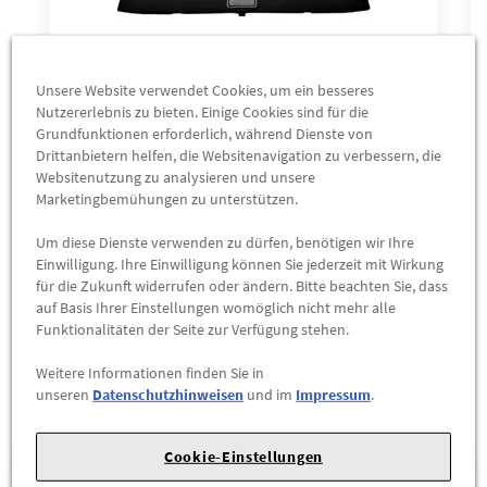
Unsere Website verwendet Cookies, um ein besseres
Original Opel Crossland X Doppelter
Nutzererlebnis zu bieten. Einige Cookies sind für die
Grundfunktionen erforderlich, während Dienste von
Ladeboden Kofferraum Abdeckung
Drittanbietern helfen, die Websitenavigation zu verbessern, die
YQ007950YX NEU
Websitenutzung zu analysieren und unsere
ab
Marketingbemühungen zu unterstützen.
331,80 €
Um diese Dienste verwenden zu dürfen, benötigen wir Ihre
Einwilligung. Ihre Einwilligung können Sie jederzeit mit Wirkung
ZUM PRODUKT
für die Zukunft widerrufen oder ändern. Bitte beachten Sie, dass
auf Basis Ihrer Einstellungen womöglich nicht mehr alle
Funktionalitäten der Seite zur Verfügung stehen.
Weitere Informationen finden Sie in
unseren
Datenschutzhinweisen
und im
Impressum
.
Unsere Standorte
Cookie-Einstellungen
1
Ernst Dello GmbH & Co. KG