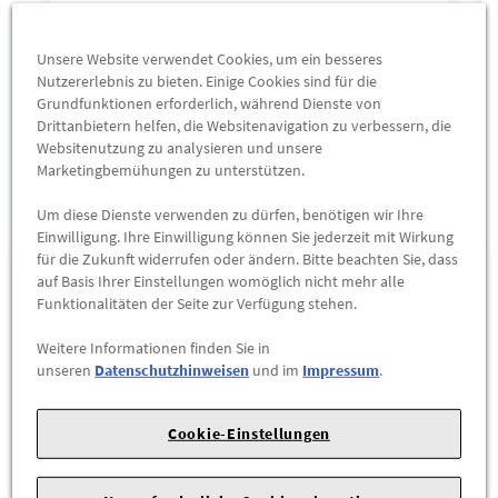
331,80 €
ZUM PRODUKT
Unsere Website verwendet Cookies, um ein besseres
Nutzererlebnis zu bieten. Einige Cookies sind für die
Grundfunktionen erforderlich, während Dienste von
Drittanbietern helfen, die Websitenavigation zu verbessern, die
Websitenutzung zu analysieren und unsere
Marketingbemühungen zu unterstützen.
Unsere Standorte
Um diese Dienste verwenden zu dürfen, benötigen wir Ihre
Einwilligung. Ihre Einwilligung können Sie jederzeit mit Wirkung
für die Zukunft widerrufen oder ändern. Bitte beachten Sie, dass
1
Ernst Dello GmbH & Co. KG
auf Basis Ihrer Einstellungen womöglich nicht mehr alle
Funktionalitäten der Seite zur Verfügung stehen.
Beimoorweg 16
Weitere Informationen finden Sie in
22926
Ahrensburg
unseren
Datenschutzhinweisen
und im
Impressum
.
(04102) 8815-0
Route berechnen
Cookie-Einstellungen
MEHR INFOS