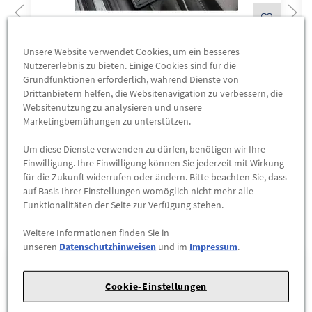
Original KIA Sportage QL Gummimatte
Unsere Website verwendet Cookies, um ein besseres
Nutzererlebnis zu bieten. Einige Cookies sind für die
Fußmatten Satz 4 Teilig
Grundfunktionen erforderlich, während Dienste von
Drittanbietern helfen, die Websitenavigation zu verbessern, die
66,57 €
Websitenutzung zu analysieren und unsere
Marketingbemühungen zu unterstützen.
ZUM PRODUKT
Um diese Dienste verwenden zu dürfen, benötigen wir Ihre
Einwilligung. Ihre Einwilligung können Sie jederzeit mit Wirkung
für die Zukunft widerrufen oder ändern. Bitte beachten Sie, dass
auf Basis Ihrer Einstellungen womöglich nicht mehr alle
Funktionalitäten der Seite zur Verfügung stehen.
Unsere Standorte
Weitere Informationen finden Sie in
unseren
Datenschutzhinweisen
und im
Impressum
.
1
Ernst Dello GmbH & Co. KG
Cookie-Einstellungen
Beimoorweg 16