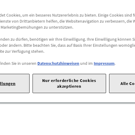
Versandkostenfrei
t Cookies, um ein besseres Nutzererlebnis zu bieten. Einige Cookies sind 
ienste von Drittanbietern helfen, die Websitenavigation zu verbessern, die
Abholung
e Marketingbemühungen zu unterstützen.
Preis inkl.
19%
MwSt.
den zu dürfen, benötigen wir Ihre Einwilligung. Ihre Einwilligung können Si
Abholbar an
diesen Stan
oder ändern. Bitte beachten Sie, dass auf Basis Ihrer Einstellungen womögli
ite zur Verfügung stehen.
-
+
finden Sie in unseren
Datenschutzhinweisen
und im
Impressum
.
Heuss-Allee 11 |
60486 Frankfurt am Main |
E-Mail:
info@kia.de
|
W
Nur erforderliche Cookies
ellungen
Alle C
akzeptieren
 FUSSMATTEN SATZ FÜR EINEN KIA CEED JD