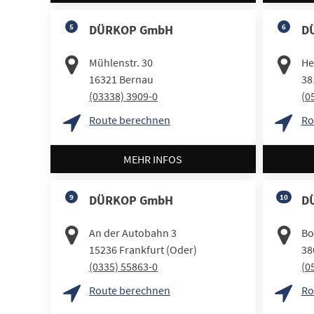
5
DÜRKOP GmbH
6
D
Mühlenstr. 30
He
16321
Bernau
38
(03338) 3909-0
(0
Route berechnen
Ro
MEHR INFOS
9
DÜRKOP GmbH
10
D
An der Autobahn 3
Bo
15236
Frankfurt (Oder)
38
(0335) 55863-0
(0
Route berechnen
Ro