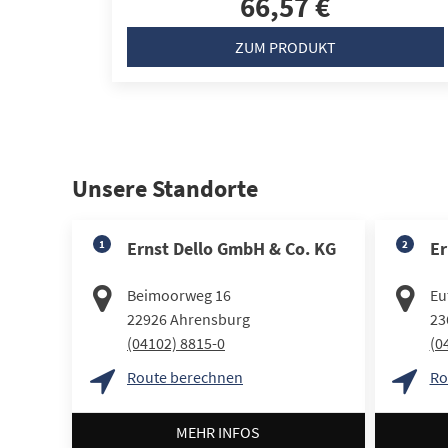
66,57 €
ZUM PRODUKT
Unsere Standorte
1
Ernst Dello GmbH & Co. KG
2
Er
Beimoorweg 16
Eut
22926
Ahrensburg
23
(04102) 8815-0
(0
Route berechnen
Ro
MEHR INFOS