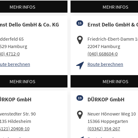
MEHR INFOS
MEHR INFOS
nst Dello GmbH & Co. KG
15
Ernst Dello GmbH & 
dderfeld 65
Friedrich-Ebert-Damm 1
529
Hamburg
22047
Hamburg
40) 4712-0
(040) 668604-0
ute berechnen
Route berechnen
MEHR INFOS
MEHR INFOS
ÜRKOP GmbH
19
DÜRKOP GmbH
venstedter Str. 90
Neuer Hönower Weg 10
135
Hildesheim
15366
Hoppegarten
5121) 20408-10
(03342) 354-267