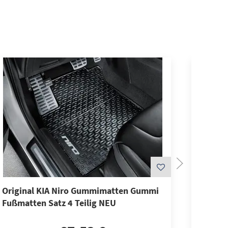
Original KIA Niro Gummimatten Gummi
Origina
Fußmatten Satz 4 Teilig NEU
Gummim
4 Teilig