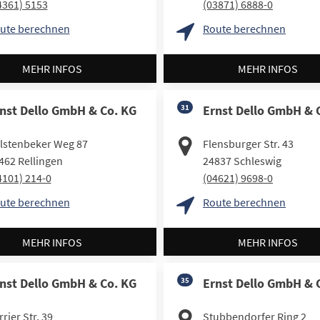
4361) 5153
(03871) 6888-0
ute berechnen
Route berechnen
MEHR INFOS
MEHR INFOS
nst Dello GmbH & Co. KG
31
Ernst Dello GmbH & 
lstenbeker Weg 87
Flensburger Str. 43
462
Rellingen
24837
Schleswig
4101) 214-0
(04621) 9698-0
ute berechnen
Route berechnen
MEHR INFOS
MEHR INFOS
nst Dello GmbH & Co. KG
35
Ernst Dello GmbH & 
rier Str. 39
Stubbendorfer Ring 2