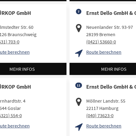
ÜRKOP GmbH
7
Ernst Dello GmbH & 
lmstedter Str. 60
Neuenlander Str. 93-97
126
Braunschweig
28199
Bremen
531) 703-0
(0421) 53660-0
ute berechnen
Route berechnen
MEHR INFOS
MEHR INFOS
ÜRKOP GmbH
11
Ernst Dello GmbH & 
rnhardtstr. 4
Möllner Landstr. 55
644
Goslar
22117
Hamburg
5321) 554-0
(040) 73623-0
ute berechnen
Route berechnen