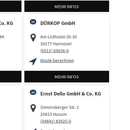
MEHR INFOS
Co. KG
16
DÜRKOP GmbH
84
Am Listholze 26-30
30177
Hannover
(0511) 69636-0
Route berechnen
MEHR INFOS
20
Ernst Dello GmbH & Co. KG
Simonsberger Str. 1
25813
Husum
(04841) 83925-0