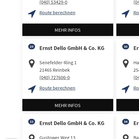
(040) 53429-0
(0
Route berechnen
Ro
MEHR INFOS
29
Ernst Dello GmbH & Co. KG
30
Er
Senefelder-Ring 1
Ha
21465
Reinbek
25
(040) 727606-0
(0
Route berechnen
Ro
MEHR INFOS
33
Ernst Dello GmbH & Co. KG
34
Er
Gustower Weg 13
Bar