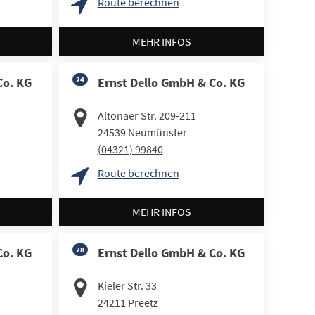
Route berechnen
MEHR INFOS
Co. KG
24
Ernst Dello GmbH & Co. KG
Altonaer Str. 209-211
24539
Neumünster
(04321) 99840
Route berechnen
MEHR INFOS
Co. KG
28
Ernst Dello GmbH & Co. KG
Kieler Str. 33
24211
Preetz