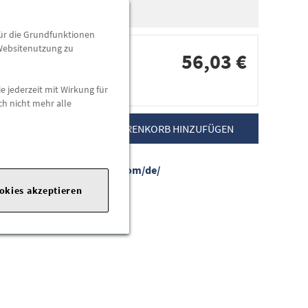
für die Grundfunktionen
 Websitenutzung zu
56,03 €
e jederzeit mit Wirkung für
dorten
ch nicht mehr alle
ZUM WARENKORB HINZUFÜGEN
ebseite:
https://www.kia.com/de/
ookies akzeptieren