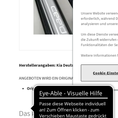
Unsere Website verwende
erforderlich, während D
analysieren und unser
Um diese Dienste verwen
die Zukunft widerrufen 
Funktionalitäten der Se
Weitere Informationen 
Herstellerangaben:
Kia Deutschland GmbH |
Theodor-
Cookie-Einst
ANGEBOTEN WIRD EIN ORIGINALER 4 TEILIGER VELOURS
Original KIA Zubehör
Das könnte Sie interessieren