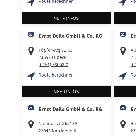
Route berechnen
Ro
MEHR INFOS
21
Ernst Dello GmbH & Co. KG
22
Er
Töpferweg 61-63
Au
23558
Lübeck
21
(0451) 88008-0
(0
Route berechnen
Ro
MEHR INFOS
25
Ernst Dello GmbH & Co. KG
26
Er
Niendorfer Str. 139
Bu
22848
Norderstedt
23