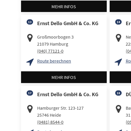
MEHR INFOS
13
Ernst Dello GmbH & Co. KG
14
Er
Großmoorbogen 3
Ne
21079
Hamburg
22
(040) 77121-0
(0
Route berechnen
Ro
MEHR INFOS
17
Ernst Dello GmbH & Co. KG
18
D
Hamburger Str. 123-127
Ba
25746
Heide
31
(0481) 8544-0
(0