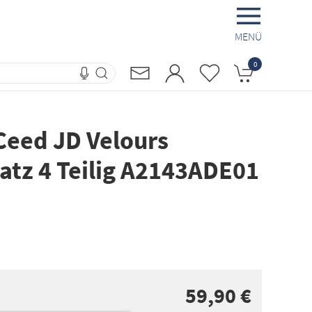
MENÜ
0
 Ceed JD Velours
tz 4 Teilig A2143ADE01
59,90 €