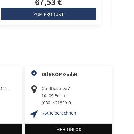
67,53 €
ZUM PRODUKT
4
DÜRKOP GmbH
-112
Goethestr. 5/7
10409
Berlin
(030) 421809-0
Route berechnen
MEHR INFOS