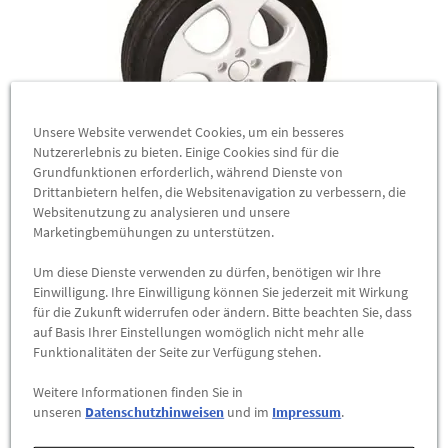
Unsere Website verwendet Cookies, um ein besseres
Nutzererlebnis zu bieten. Einige Cookies sind für die
Grundfunktionen erforderlich, während Dienste von
Drittanbietern helfen, die Websitenavigation zu verbessern, die
SPRÜH-FOLIE, weiß glänzend
Websitenutzung zu analysieren und unsere
Marketingbemühungen zu unterstützen.
SPRÜH-FOLIE
, weiß glänzend, 2 x 400 ml
Um diese Dienste verwenden zu dürfen, benötigen wir Ihre
Schnell und sicher!
Einwilligung. Ihre Einwilligung können Sie jederzeit mit Wirkung
Wer jetzt seinen Look gern schnell ändert, ohne sich
für die Zukunft widerrufen oder ändern. Bitte beachten Sie, dass
festzulegen, ist hier genau richtig!
auf Basis Ihrer Einstellungen womöglich nicht mehr alle
Die neuartige SPRÜH-FOLIE ist easy aufzutragen und jederzeit
Funktionalitäten der Seite zur Verfügung stehen.
einfach wieder abzulösen.
Weitere Informationen finden Sie in
Die gummiartige Schicht schützt zusätzlich die ...
unseren
Datenschutzhinweisen
und im
Impressum
.