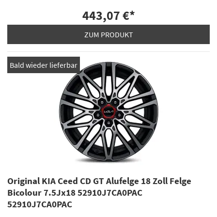
443,07 €
*
ZUM PRODUKT
Bald wieder lieferbar
Original KIA Ceed CD GT Alufelge 18 Zoll Felge
Bicolour 7.5Jx18 52910J7CA0PAC
52910J7CA0PAC