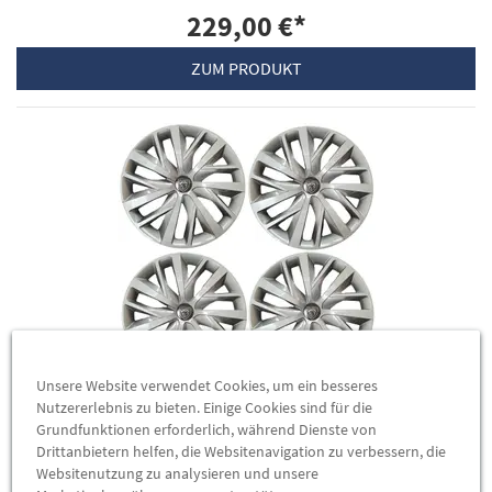
229,00 €
*
ZUM PRODUKT
Unsere Website verwendet Cookies, um ein besseres
Original Peugeot 308 Radkappen Satz 16 Zoll 4
Nutzererlebnis zu bieten. Einige Cookies sind für die
Teilig MOPAR Radblenden Radkappe 1685046980
Grundfunktionen erforderlich, während Dienste von
1685046980
Drittanbietern helfen, die Websitenavigation zu verbessern, die
Websitenutzung zu analysieren und unsere