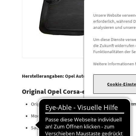
Unsere Website verwende
erforderlich, während D
analysieren und unser
Um diese Dienste verwen
die Zukunft widerrufen 
Funktionalitäten der Se
Weitere Informationen 
Herstellerangaben:
Opel Automobile GmbH |
Bahnhof
Cookie-Einst
Original Opel Corsa-e Gummimatten – 
Original Opel Zubehör – passgenauer Gummimatte
Modell: Opel Corsa-e (Elektro)
Satz:
4-teilig (2x vorne, 2x hinten)