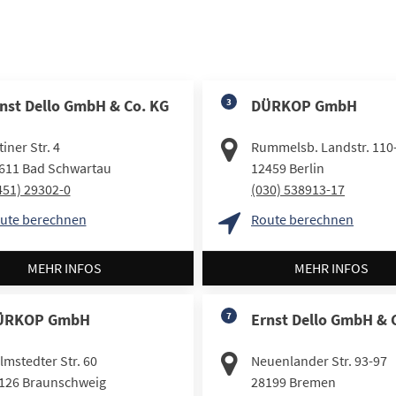
nst Dello GmbH & Co. KG
3
DÜRKOP GmbH
iner Str. 4
Rummelsb. Landstr. 110
611
Bad Schwartau
12459
Berlin
451) 29302-0
(030) 538913-17
ute berechnen
Route berechnen
MEHR INFOS
MEHR INFOS
ÜRKOP GmbH
7
Ernst Dello GmbH & 
lmstedter Str. 60
Neuenlander Str. 93-97
126
Braunschweig
28199
Bremen