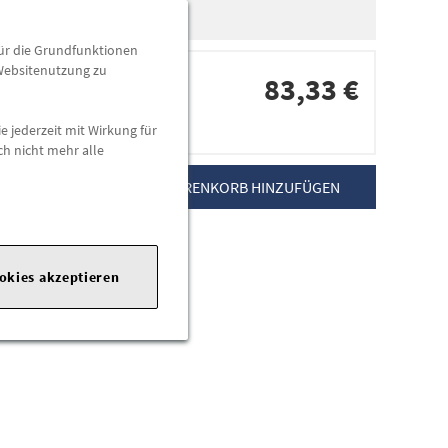
für die Grundfunktionen
 Websitenutzung zu
83,33 €
e jederzeit mit Wirkung für
dorten
ch nicht mehr alle
ZUM WARENKORB HINZUFÜGEN
te:
https://www.opel.de
ookies akzeptieren