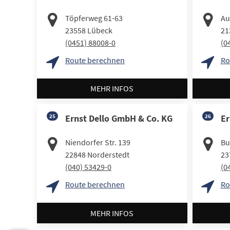
Töpferweg 61-63
Au
23558
Lübeck
21
(0451) 88008-0
(0
Route berechnen
Ro
MEHR INFOS
25
Ernst Dello GmbH & Co. KG
26
Er
Niendorfer Str. 139
Bu
22848
Norderstedt
23
(040) 53429-0
(0
Route berechnen
Ro
MEHR INFOS