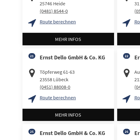
25746
Heide
31
(0481) 8544-0
(0
Route berechnen
Ro
MEHR INFOS
21
Ernst Dello GmbH & Co. KG
22
Er
Töpferweg 61-63
Au
23558
Lübeck
21
(0451) 88008-0
(0
Route berechnen
Ro
MEHR INFOS
25
Ernst Dello GmbH & Co. KG
26
Er