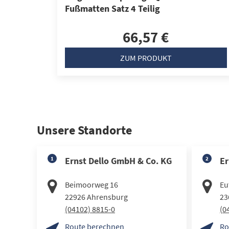
Fußmatten Satz 4 Teilig
66,57 €
ZUM PRODUKT
Unsere Standorte
1
Ernst Dello GmbH & Co. KG
2
Er
Beimoorweg 16
Eut
22926
Ahrensburg
23
(04102) 8815-0
(0
Route berechnen
Ro