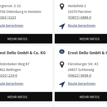
rgtorstr. 5-15
Heidefeld 2
758
Oldenburg in Holstein
19370
Parchim
4361) 5153
(03871) 6888-0
ute berechnen
Route berechnen
MEHR INFOS
MEHR INFOS
nst Dello GmbH & Co. KG
31
Ernst Dello GmbH & 
lstenbeker Weg 87
Flensburger Str. 43
462
Rellingen
24837
Schleswig
4101) 214-0
(04621) 9698-0
ute berechnen
Route berechnen
MEHR INFOS
MEHR INFOS