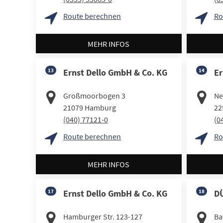
Route berechnen
Ro
MEHR INFOS
13
Ernst Dello GmbH & Co. KG
14
Er
Großmoorbogen 3
Ne
21079
Hamburg
22
(040) 77121-0
(0
Route berechnen
Ro
MEHR INFOS
17
Ernst Dello GmbH & Co. KG
18
D
Hamburger Str. 123-127
Ba