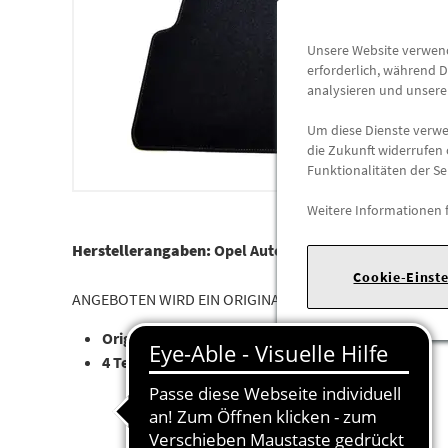
Unsere Website verwende
erforderlich, während D
analysieren und unser
Um diese Dienste verwen
die Zukunft widerrufen 
Funktionalitäten der Se
Weitere Informationen 
Herstellerangaben:
Opel Automobile GmbH |
Bahnhof
Cookie-Einst
ANGEBOTEN WIRD EIN ORIGINAL FUSSMATTEN SATZ FÜR
Original Opel Zubehör
4 Teilig