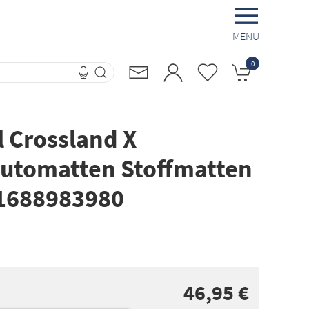
MENÜ
0
l Crossland X
utomatten Stoffmatten
g 1688983980
46,95 €