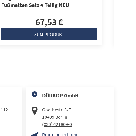
Fußmatten Satz 4 Teilig NEU
Gummim
4 Teilig
67,53 €
ZUM PRODUKT
4
DÜRKOP GmbH
-112
Goethestr. 5/7
10409
Berlin
(030) 421809-0
Route berechnen