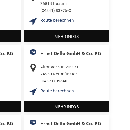
25813
Husum
(04841) 83925-0
Route berechnen
MEHR INFOS
Co. KG
24
Ernst Dello GmbH & Co. KG
Altonaer Str. 209-211
24539
Neumünster
(04321) 99840
Route berechnen
MEHR INFOS
Co. KG
28
Ernst Dello GmbH & Co. KG