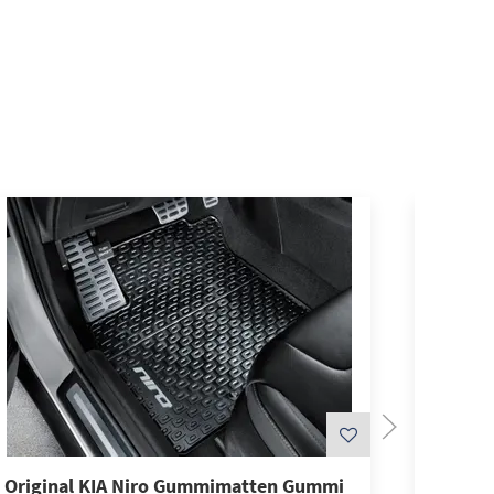
Original KIA Niro Gummimatten Gummi
Origina