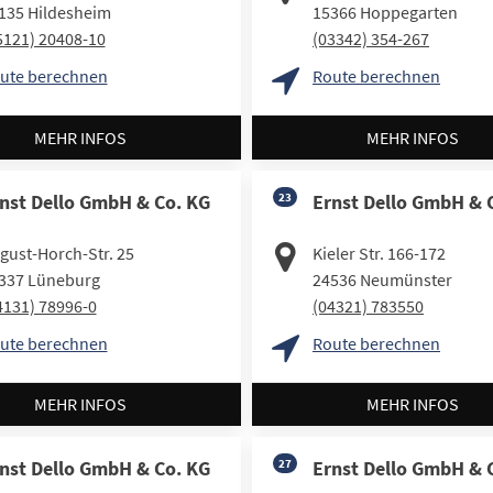
135
Hildesheim
15366
Hoppegarten
5121) 20408-10
(03342) 354-267
ute berechnen
Route berechnen
MEHR INFOS
MEHR INFOS
nst Dello GmbH & Co. KG
23
Ernst Dello GmbH & 
gust-Horch-Str. 25
Kieler Str. 166-172
337
Lüneburg
24536
Neumünster
4131) 78996-0
(04321) 783550
ute berechnen
Route berechnen
MEHR INFOS
MEHR INFOS
nst Dello GmbH & Co. KG
27
Ernst Dello GmbH & 