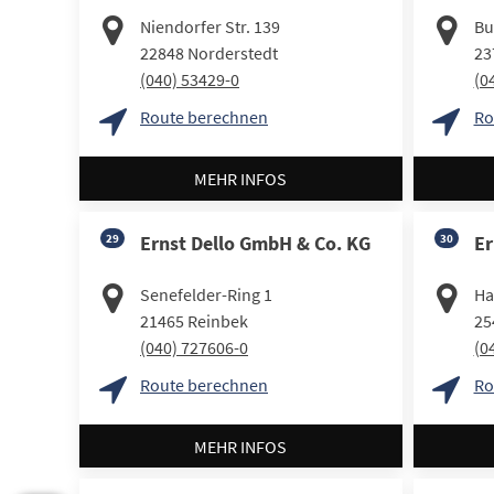
Niendorfer Str. 139
Bu
22848
Norderstedt
23
(040) 53429-0
(0
Route berechnen
Ro
MEHR INFOS
29
Ernst Dello GmbH & Co. KG
30
Er
Senefelder-Ring 1
Ha
21465
Reinbek
25
(040) 727606-0
(0
Route berechnen
Ro
MEHR INFOS