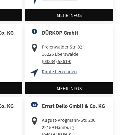
MEHR INFOS
Co. KG
8
DÜRKOP GmbH
Freienwalder Str. 82
16225
Eberswalde
(03334) 5861-0
Route berechnen
MEHR INFOS
Co. KG
12
Ernst Dello GmbH & Co. KG
August-Krogmann-Str. 200
22159
Hamburg
(040) 645586-0