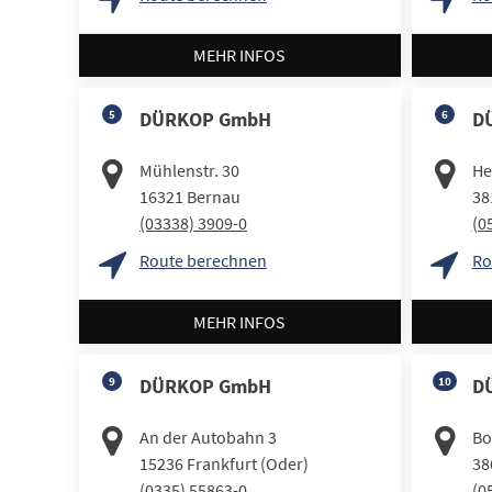
MEHR INFOS
5
DÜRKOP GmbH
6
D
Mühlenstr. 30
He
16321
Bernau
38
(03338) 3909-0
(0
Route berechnen
Ro
MEHR INFOS
9
DÜRKOP GmbH
10
D
An der Autobahn 3
Bo
15236
Frankfurt (Oder)
38
(0335) 55863-0
(0