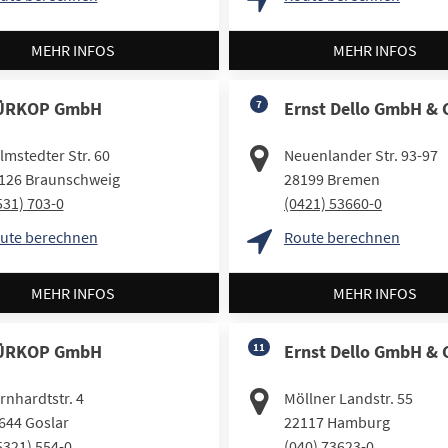
MEHR INFOS
MEHR INFOS
ÜRKOP GmbH
7
Ernst Dello GmbH & 
lmstedter Str. 60
Neuenlander Str. 93-97
126
Braunschweig
28199
Bremen
531) 703-0
(0421) 53660-0
ute berechnen
Route berechnen
MEHR INFOS
MEHR INFOS
ÜRKOP GmbH
11
Ernst Dello GmbH & 
rnhardtstr. 4
Möllner Landstr. 55
644
Goslar
22117
Hamburg
5321) 554-0
(040) 73623-0