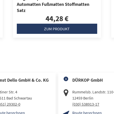
Automatten Fußmatten Stoffmatten
Satz
44,28 €
ZUM PRODUKT
nst Dello GmbH & Co. KG
3
DÜRKOP GmbH
iner Str. 4
Rummelsb. Landstr. 110
611
Bad Schwartau
12459
Berlin
451) 29302-0
(030) 538913-17
ute berechnen
Route berechnen