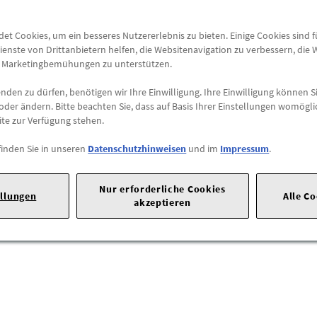
Versandkostenfrei
t Cookies, um ein besseres Nutzererlebnis zu bieten. Einige Cookies sind 
ienste von Drittanbietern helfen, die Websitenavigation zu verbessern, die
Abholung
e Marketingbemühungen zu unterstützen.
Preis inkl.
19%
MwSt.
den zu dürfen, benötigen wir Ihre Einwilligung. Ihre Einwilligung können Si
Abholbar an
diesen Stan
oder ändern. Bitte beachten Sie, dass auf Basis Ihrer Einstellungen womögli
ite zur Verfügung stehen.
-
+
finden Sie in unseren
Datenschutzhinweisen
und im
Impressum
.
splatz |
65423 Rüsselsheim am Main |
Tel: 06142-8729750 |
Websei
Nur erforderliche Cookies
ellungen
Alle C
akzeptieren
 EINEN OPEL CROSSLAND X