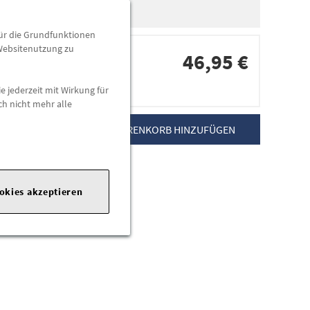
für die Grundfunktionen
 Websitenutzung zu
46,95 €
e jederzeit mit Wirkung für
dorten
ch nicht mehr alle
ZUM WARENKORB HINZUFÜGEN
te:
https://www.opel.de
ookies akzeptieren