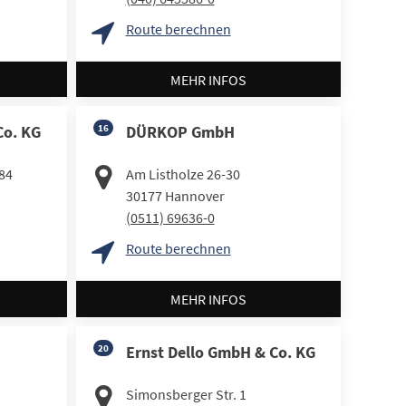
Route berechnen
MEHR INFOS
Co. KG
16
DÜRKOP GmbH
84
Am Listholze 26-30
30177
Hannover
(0511) 69636-0
Route berechnen
MEHR INFOS
20
Ernst Dello GmbH & Co. KG
Simonsberger Str. 1