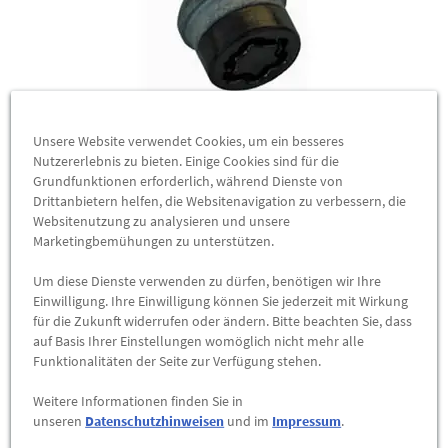
McGard Radsicherungsschrauben SUB Black
Unsere Website verwendet Cookies, um ein besseres
Edition, Kegelbund - verschiedene Varianten
Nutzererlebnis zu bieten. Einige Cookies sind für die
Grundfunktionen erforderlich, während Dienste von
McGard Radsicherungsschraube SU
Drittanbietern helfen, die Websitenavigation zu verbessern, die
Websitenutzung zu analysieren und unsere
Kugelbund: R12 M12x1,5 Gesamtlänge: 70,1 mm Schaftlänge:
Marketingbemühungen zu unterstützen.
49,5 mm SW: 17 mm
Um diese Dienste verwenden zu dürfen, benötigen wir Ihre
53,50 €
*
ab
Einwilligung. Ihre Einwilligung können Sie jederzeit mit Wirkung
für die Zukunft widerrufen oder ändern. Bitte beachten Sie, dass
ZUM PRODUKT
auf Basis Ihrer Einstellungen womöglich nicht mehr alle
Funktionalitäten der Seite zur Verfügung stehen.
NEU
Weitere Informationen finden Sie in
unseren
Datenschutzhinweisen
und im
Impressum
.