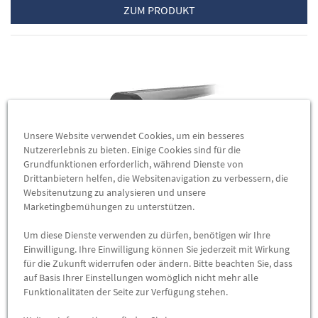
ZUM PRODUKT
Unsere Website verwendet Cookies, um ein besseres
Nutzererlebnis zu bieten. Einige Cookies sind für die
Grundfunktionen erforderlich, während Dienste von
Drittanbietern helfen, die Websitenavigation zu verbessern, die
Websitenutzung zu analysieren und unsere
Marketingbemühungen zu unterstützen.
DXT-Träger Aeroprofil, Ergänzungsträger (Mitte),
Um diese Dienste verwenden zu dürfen, benötigen wir Ihre
Ford Grand Tourneo Connect / Transit Connect /
Einwilligung. Ihre Einwilligung können Sie jederzeit mit Wirkung
Transit Connect Kombi /…
für die Zukunft widerrufen oder ändern. Bitte beachten Sie, dass
auf Basis Ihrer Einstellungen womöglich nicht mehr alle
DXT-Träger Aeroprofil, Ergänzungsträger (Mitte), Ford Grand
Funktionalitäten der Seite zur Verfügung stehen.
Tourneo Connect / Transit Connect / Transit Connect Kombi /