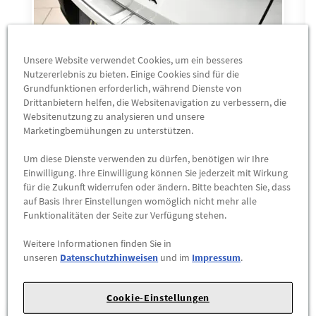
Unsere Website verwendet Cookies, um ein besseres
Nutzererlebnis zu bieten. Einige Cookies sind für die
Grundfunktionen erforderlich, während Dienste von
Drittanbietern helfen, die Websitenavigation zu verbessern, die
Original Opel Mokka B Ladekantenschutz
Websitenutzung zu analysieren und unsere
Leiste Aluminium Gebürstet 9841381080
Marketingbemühungen zu unterstützen.
NEU
113,50 €
Um diese Dienste verwenden zu dürfen, benötigen wir Ihre
Einwilligung. Ihre Einwilligung können Sie jederzeit mit Wirkung
für die Zukunft widerrufen oder ändern. Bitte beachten Sie, dass
ZUM PRODUKT
auf Basis Ihrer Einstellungen womöglich nicht mehr alle
Funktionalitäten der Seite zur Verfügung stehen.
Weitere Informationen finden Sie in
unseren
Datenschutzhinweisen
und im
Impressum
.
Unsere Standorte
Cookie-Einstellungen