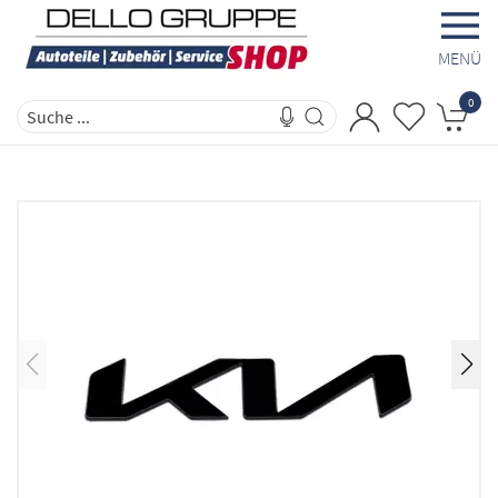
MENÜ
0